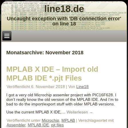
line18.de
Uncaught exception with 'DB connection error'
on line 18
Monatsarchive:
November 2018
MPLAB X IDE – Import old
MPLAB IDE *.pjt Files
Veröffentlicht
6. November 2018
|
Von
Line18
I got a very old Microchip assemler project with PIC16F628. I
don’t really know the old version of the MPLAB IDE. And I’m to
bad to do the import/export stuff with older MPLAB versions.
Use the current MPLAB X IDE,…
Weiterlesen
→
Veröffentlicht unter
Microchip
,
MPLAB
|
Verschlagwortet mit
Assembler
,
MPLAB IDE
,
pjt files