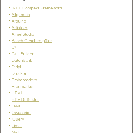
.NET Compact Frameword
Allgemein
Arduino
Artisteer
AtmelStudio
Bosch Geschirrspüler
C++
C++ Builder
Datenbank
Delphi
Drucker
Embarcadero
Freemarker
HTML
HTML5 Buider
Java
Javascript
jQuery
Linux
Mail